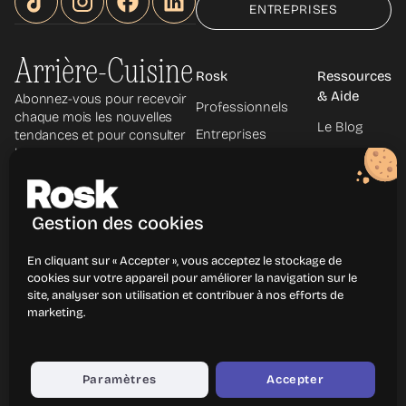
ENTREPRISES
Arrière-Cuisine
Rosk
Ressources
& Aide
Abonnez-vous pour recevoir
Professionnels
chaque mois les nouvelles
Le Blog
Entreprises
tendances et pour consulter
les archives.
Le Podcast
À propos
La
Découvrir les
Newsletter
métiers
Gestion des cookies
Centre
d'aide
En cliquant sur « Accepter », vous acceptez le stockage de
Contact
cookies sur votre appareil pour améliorer la navigation sur le
site, analyser son utilisation et contribuer à nos efforts de
marketing.
Mentions légales
Politique de confidentialité
CGU
CGP
Paramètres
Accepter
© Rosk
2026
- Tous droits réservés