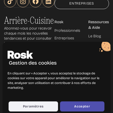
ENTREPRISES
Arrière-Cuisine
Rosk
Ressources
& Aide
Abonnez-vous pour recevoir
Professionnels
chaque mois les nouvelles
Le Blog
Entreprises
tendances et pour consulter
les archives.
Le Podcast
À propos
La
Découvrir les
Newsletter
métiers
Gestion des cookies
Centre
d'aide
En cliquant sur « Accepter », vous acceptez le stockage de
Contact
cookies sur votre appareil pour améliorer la navigation sur le
site, analyser son utilisation et contribuer à nos efforts de
marketing.
Mentions légales
Politique de confidentialité
CGU
CGP
Paramètres
Accepter
© Rosk
2026
- Tous droits réservés