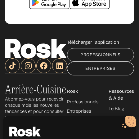
Télécharger l’application
PROFESSIONNELS
ENTREPRISES
Arrière-Cuisine
Rosk
Ressources
& Aide
Abonnez-vous pour recevoir
Professionnels
chaque mois les nouvelles
Le Blog
Entreprises
tendances et pour consulter
les archives.
Le Podcast
À propos
La
Découvrir les
Newsletter
métiers