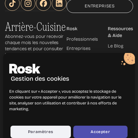
ENTREPRISES
Arrière-Cuisine
Rosk
Ressources
& Aide
Abonnez-vous pour recevoir
Professionnels
chaque mois les nouvelles
Le Blog
Entreprises
tendances et pour consulter
les archives.
Le Podcast
À propos
La
Découvrir les
Newsletter
métiers
Gestion des cookies
Centre
d'aide
En cliquant sur « Accepter », vous acceptez le stockage de
Contact
cookies sur votre appareil pour améliorer la navigation sur le
site, analyser son utilisation et contribuer à nos efforts de
marketing.
Mentions légales
Politique de confidentialité
CGU
CGP
Paramètres
Accepter
© Rosk
2026
- Tous droits réservés