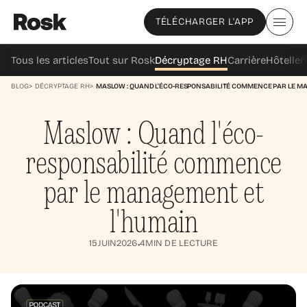
TÉLÉCHARGER L'APP
Tous les articles
Tout sur Rosk
Décryptage RH
Carrière
Hôteller
BLOG
>
DÉCRYPTAGE RH
>
MASLOW : QUAND L'ÉCO-RESPONSABILITÉ COMMENCE PAR LE M
Maslow : Quand l'éco-
responsabilité commence
par le management et
l'humain
15
JUIN
2026
4
MIN DE LECTURE
•