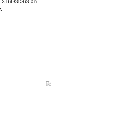
es missions
en
.
Des opportunités
d’évolution